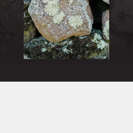
期待您莅临索诺玛，与我们共赏
Member Log in
美酒。
Sign in to access your account
B. Wise Vineyards 品酩室
Sign In
707.282.9169
lounge@bwisevineyards.com