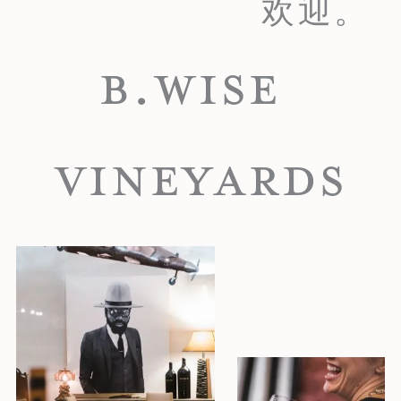
欢迎。
B.WISE
VINEYARDS