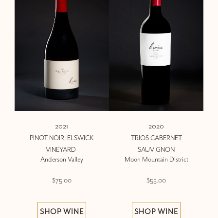
2021
2020
PINOT NOIR, ELSWICK
TRIOS CABERNET
VINEYARD
SAUVIGNON
Anderson Valley
Moon Mountain District
$75.00
$55.00
SHOP WINE
SHOP WINE